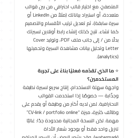
المتصفح، مع اختيار قالب احترافي من بين قوالب
متعددة، أو استيراد بياناتك (مثلاً من LinkedIn أو
سيرة سابقة)، ثم تعديل ترتيب الأقسام والتصميم
كما تشاء. تتيح كذلك إنشاء رابط أونلاين لسيرتك
بدلًا من / إلى جانب ملف PDF، وتوليد Cover
Letter وتحليل بيانات مشاهدة السيرة وتحميلها
(analytics).
⭐
ما الذي تقدّمه فعليًا بناءً على تجربة
المستخدمين؟
واجهة سهلة الاستخدام، إنتاج سريع لسيرة نظيفة
وجذّابة — خصوصًا إذا استخدمت القوالب
الاحترافية. لمن لديه أكثر من وظيفة أو يقدم على
وظائف كثيرة، ميزة “CV‑link / portfolio online”
مهمة. لكن النسخة المجانية محدودة جدًا: غالبًا
تنزيل واحد فقط أو بوجود شعار الأداة
(watermark)، وقد يشعر البعض أن السعر المرتفع