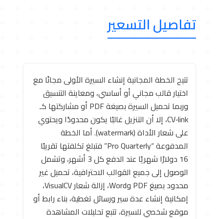
تفاصيل التسعير
تتيح الخطة المجانية إنشاء السيرة الأولى مجانًا مع
اختيار قالب مجاني أو أساسي، ومعاينة التنسيق
وربما تحميل السيرة بصيغة PDF أو مشاركتها كـ
CV‑link، إلا أن التنزيل غالبًا يكون محدودًا ويحتوي
على شعار الأداة (watermark). أما الخطة
المدفوعة “Pro Quarterly” فتبلغ تكلفتها تقريبًا
16 دولارًا شهريًا عند الدفع كل 3 أشهر، وتشمل
الوصول إلى جميع القوالب الاحترافية، تحميل غير
محدود بصيغ PDF وWord، إزالة شعار VisualCV،
إمكانية إنشاء عدة سير ورسائل تغطية، بناء رابط أو
موقع شخصي للسيرة، تتبع تحليلات المشاهدة