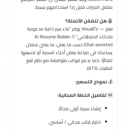
مقابل الميزات قليل إذا استخدامهم بسيط.
🤖
هل تتضمّن الأتمتة؟
نعم — VisualCV يوفر “بناء سير ذاتية مدعومة
بالذكاء الاصطناعي” (AI Resume Builder /
Chat‑assisted) حسب ما يعلن، ما يعني ممكن
يساعدك في صياغة بعض أجزاء السيرة أو تحسينها
تلقائيًا. كما يدعم قوالب متوافقة مع نظم تتبع
الطلبات (ATS).
💰
نموذج التسعير:
🆓
تفاصيل الخطة المجانية:
إنشاء سيرة أولى مجانًا.
اختيار قالب مجاني / أساسي.