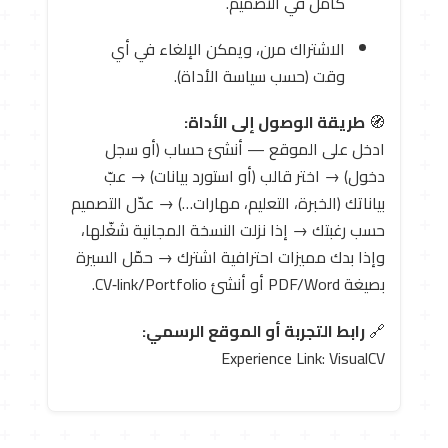
كامل في التصميم.
الاشتراك مرن، ويمكن الإلغاء في أي
وقت (حسب سياسة الأداة).
🧭
طريقة الوصول إلى الأداة:
ادخل على الموقع — أنشئ حساب (أو سجل
دخول) → اختر قالب (أو استورد بيانات) → عبّ
بياناتك (الخبرة، التعليم، مهارات…) → عدّل التصميم
حسب رغبتك → إذا نزلت النسخة المجانية شغّلها،
وإذا بدك مميزات احترافية اشترك → حمّل السيرة
بصيغة PDF/Word أو أنشئ CV‑link/Portfolio.
🔗
رابط التجربة أو الموقع الرسمي:
Experience Link: VisualCV