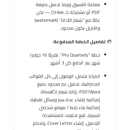
معاينة التنسيق وربما تحميل بصيغة
PDF أو مشاركة كـ CV‑link — لكن
غالبًا مع “شعار الأداة” (watermark)
والتنزيل يكون محدود.
💳
تفاصيل الخطط المدفوعة:
خطة “Pro Quarterly”: تقريبًا 16 دولار/
شهر عند الدفع كل 3 أشهر.
المزايا تشمل: الوصول إلى كل القوالب
الاحترافية، تحميل غير محدود بصيغ
PDF/Word، إزالة شعار VisualCV،
إمكانية إنشاء عدة سير ورسائل تغطية،
إمكانية بناء رابط / موقع شخصي
للسيرة، تتبع تحليلات المشاهدة/
التحميل، إنشاء Cover Letter، وتحكم