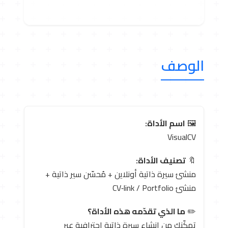
الوصف
🖼️
اسم الأداة:
VisualCV
🔖
تصنيف الأداة:
منشئ سيرة ذاتية أونلاين + مُحسّن سير ذاتية +
منشئ CV‑link / Portfolio
✏️
ما الذي تقدّمه هذه الأداة؟
تمكّنك من إنشاء سيرة ذاتية احترافية عبر