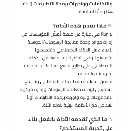
والتكاملات وواجهات برمجة التطبيقات
(الفئة
44) وفقًا لقائمتك.
✏ ️
ماذا تقدم هذه الأداة؟
Run:ai هي عبارة عن منصة تُمكِّن المؤسسات من
إدارة موارد وحدة معالجة الرسومات/الحوسبة
لأعباء عمل الذكاء الاصطناعي وتخصيصها
وتحسينها. وهي تدعم تدريب واستدلال الذكاء
الاصطناعي على نطاق واسع عبر البيئات السحابية
والهجينة والمحلية.
يتضمن جدولة أصلية للذكاء الاصطناعي وتجميع
ديناميكي لوحدة معالجة الرسومات وإدارة مركزية
للمجموعات وبنية واجهة برمجة التطبيقات أولاً
للتكامل مع الأنظمة البيئية لتعلم الآلة.
⭐
ما الذي تقدمه الأداة بالفعل بناءً
على تجربة المستخدم؟