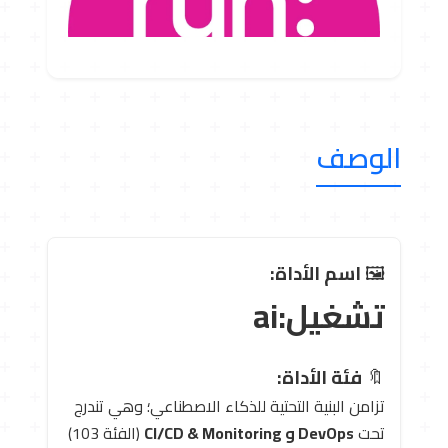
الوصف
🖼 ️
اسم الأداة:
تشغيل:ai
🔖
فئة الأداة:
تزامن البنية التحتية للذكاء الاصطناعي؛ وهي تندرج
تحت
DevOps و CI/CD & Monitoring
(الفئة 103)