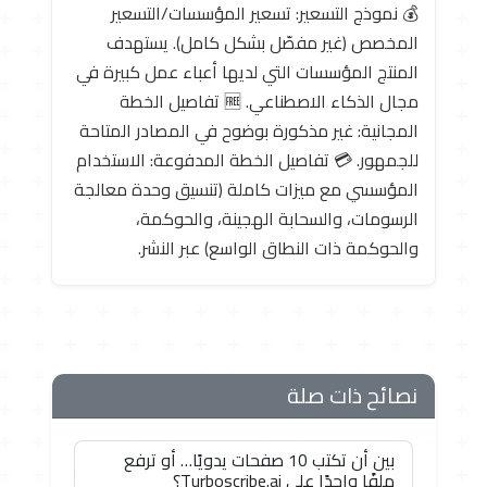
💰 نموذج التسعير: تسعير المؤسسات/التسعير
المخصص (غير مفصّل بشكل كامل). يستهدف
المنتج المؤسسات التي لديها أعباء عمل كبيرة في
مجال الذكاء الاصطناعي. 🆓 تفاصيل الخطة
المجانية: غير مذكورة بوضوح في المصادر المتاحة
للجمهور. 💳 تفاصيل الخطة المدفوعة: الاستخدام
المؤسسي مع ميزات كاملة (تنسيق وحدة معالجة
الرسومات، والسحابة الهجينة، والحوكمة،
والحوكمة ذات النطاق الواسع) عبر النشر.
نصائح ذات صلة
بين أن تكتب 10 صفحات يدويًا… أو ترفع
ملفًا واحدًا على Turboscribe.ai؟