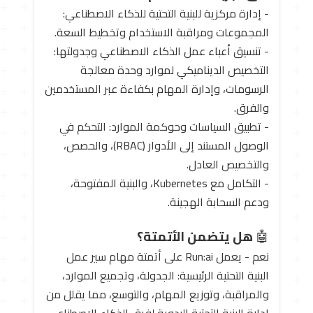
- إدارة مركزية للبنية التحتية للذكاء الاصطناعي:
المجموعات ومراقبة الاستخدام وتخطيط السعة.
- تنسيق أعباء عمل الذكاء الاصطناعي وجدولتها:
التخصيص الديناميكي لموارد وحدة معالجة
الرسومات، وإدارة المهام بكفاءة عبر المستخدمين
والفرق.
- تطبيق السياسات وحوكمة الموارد: التحكم في
الوصول المستند إلى الأدوار (RBAC)، والحصص،
والتخصيص العادل.
- التكامل مع Kubernetes، والبنية المفتوحة،
ودعم السحابة الهجينة.
🤖
هل يتضمن الأتمتة؟
نعم - يعمل Run:ai على أتمتة مهام سير عمل
البنية التحتية الرئيسية: الجدولة، وتجميع الموارد،
والمراقبة، وتوزيع المهام، والتوسع، مما يقلل من
إدارة البنية التحتية اليدوية لفرق الذكاء الاصطناعي.