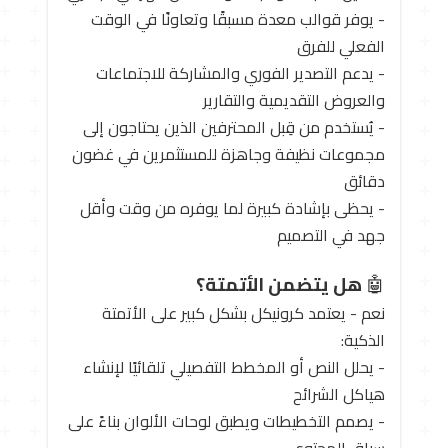
- يوفر قوالب معدة مسبقًا وتعاونًا في الوقت
الفعلي للفرق
- يدعم التصدير الفوري والمشاركة للاجتماعات
والعروض التقديمية والتقارير
- يُستخدم من قِبل المحترفين الذين يحتاجون إلى
مجموعات نظيفة وجاهزة للمستثمرين في غضون
دقائق
- يحظى بإشادة كبيرة لما يوفره من وقت وأقل
جهد في التصميم
🤖
هل يتضمن الأتمتة؟
نعم - يعتمد كرونيكل بشكل كبير على الأتمتة
الذكية:
- يحلل النص أو المخطط التفصيلي تلقائيًا لإنشاء
هياكل الشرائح
- يصمم التخطيطات ويطبق لوحات الألوان بناءً على
سياق المحتوى