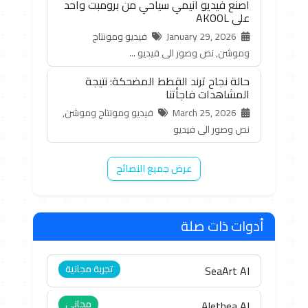
اصنع فيديو انيمي سياحي من برومبت واحد
على AKOOL
January 29, 2026
فيديو ومونتاج
وموشن, نص وصور الى فيديو ...
حالة نجاح ترند القطط المضحكة: نتيجة
المشاهدات فاجأتنا
March 25, 2026
فيديو ومونتاج وموشن,
نص وصور الى فيديو
عرض جميع النصائح
أدوات ذات صلة
تجربة مجانية
SeaArt AI
مجاني
Alethea AI