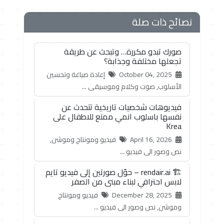
نصائح ذات صلة
صورك تبدو مكررة… وتبحث عن طريقة
تجعلها مختلفة وجذابة؟
October 04, 2025
إعادة صياغة وتحسين
الأسلوب, صوت وكلام وموسيقى ...
فيديوهات شخصيات تاريخية تتحدث عن
نفسها باسلوب انمي ممتع للاطفال على
Krea
April 16, 2026
فيديو ومونتاج وموشن,
نص وصور الى فيديو ...
🏗️ rendair.ai – حوّل صورتين إلى فيديو تايم
لابس احترافي لبناء مبنى من الصفر
December 28, 2025
فيديو ومونتاج
وموشن, نص وصور الى فيديو ...