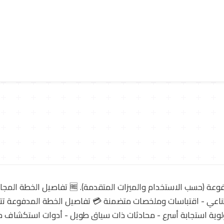
💰 نموذج التسعير مجانية مع مستويات مدفوعة (حسب ال
طناعي - اقتباسات وملخصات متضمنة 💳 تفاصيل الخطة المدفوعة تتض
 أولوية استجابة أسرع - محادثات ذات سياق طويل - أدوات استكشاف