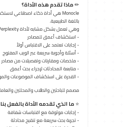
✏ ️
ماذا تقدم هذه الأداة؟
Monocle هي أداة ذكاء اصطناعي لا
باللغة الطبيعية.
وهي تعمل بشكل مشابه لأداة Perplexity ولكنها تركز على:
- استكشاف أعمق للمصادر
- إجابات تعتمد على الاقتباس أولاً
- أسئلة وأجوبة سريعة عبر الويب المفتوح
- ملخصات ومقارنات وتفصيلات من مصادر 
- متابعة المحادثات لإجراء بحث أعمق
- القدرة على استكشاف الموضوعات والمواق
مصمم للباحثين والطلاب والمحللين والعام
⭐
ما الذي تقدمه الأداة بالفعل بنا
- إجابات موثوقة مع اقتباسات شفافة
- تجربة بحث سريعة مع تنقيح محادثة