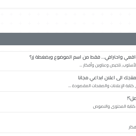
د واقعي واحترافي… فقط من اسم الموضوع وبضغطة زر؟
أسلوب, تلخيص وعناوين وأفكار ...
منتجك الى اعلان ابداعي مجانا
كتابة الإعلانات والصفحات المقصودة ...
ل؟!
 كتابة المحتوى والنصوص
كار