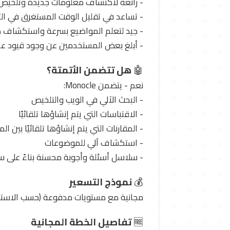
- رائعة لاكتشاف معلومات جديدة وتلخيص
- تساعد في تقليل الوقت المستغرق في التن
- جيد لتعلم المواضيع بسرعة واستكشاف 
- أبلغ بعض المستخدمين عن وجود قيود عند 
🤖
هل تتضمن الأتمتة؟
نعم - يتضمن Monocle:
- البحث الآلي في الويب والتلخيص
- الاقتباسات التي يتم إنشاؤها تلقائيًا
- المقارنات التي يتم إنشاؤها تلقائيًا بين ال
- استكشاف آلي للموضوعات
- سلاسل أسئلة وأجوبة محسنة بناءً على س
💰
نموذج التسعير
مجانية مع مستويات مدفوعة (حسب الاستخد
🆓
تفاصيل الخطة المجانية