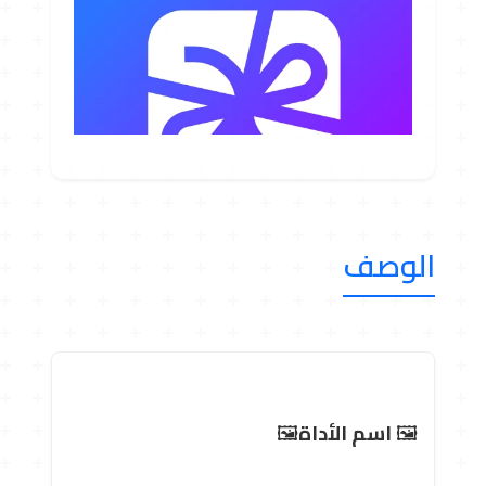
الوصف
🖼 ️
اسم الأداة
🖼 ️