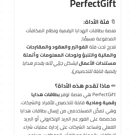
PerfectGift
🔖
فئة الأداة:
منصة بطاقات الهدايا الرقمية ونظام المكافآت
المدفوعة مسبقًا;
تندرج تحت فئة
الفواتير والعقود والمقترحات
والمالية والتنبؤ ولوحات المعلومات
وأتمتة
مستندات الأعمال
(بشكل جزئي لأنه يقدم هدايا
رقمية قابلة للتخصيص)
.
✏ ️
ماذا تقدم هذه الأداة؟
PerfectGift هي منصة توفر
بطاقات هدايا
رقمية ومادية
قابلة للتخصيص للأفراد والشركات.
وهي تمكّن المستخدمين من إرسال بطاقات هدايا
مخصصة على الفور عبر البريد الإلكتروني أو البريد
الفعلي وتساعد الشركات على إدارة عمليات شراء