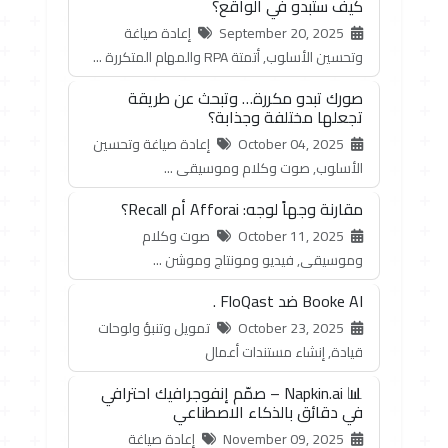
كيف ستبدو في الواقع؟
September 20, 2025
إعادة صياغة
وتحسين الأسلوب, أتمتة RPA والمهام المتكررة ...
صورك تبدو مكررة… وتبحث عن طريقة
تجعلها مختلفة وجذابة؟
October 04, 2025
إعادة صياغة وتحسين
الأسلوب, صوت وكلام وموسيقى ...
مقارنة وجهاً لوجه: Afforai أم Recall؟
October 11, 2025
صوت وكلام
وموسيقى, فيديو ومونتاج وموشن ...
Booke AI ضد FloQast .
October 23, 2025
تمويل وتنبؤ ولوحات
قيادة, إنشاء مستندات أعمال
📊 Napkin.ai – صمّم إنفوجرافيك احترافي
في دقائق بالذكاء الاصطناعي
November 09, 2025
إعادة صياغة