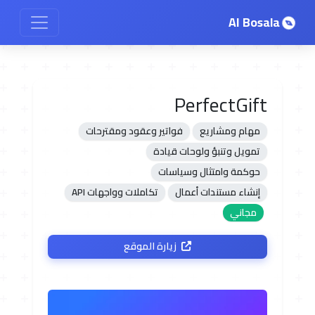
AI Bosala
PerfectGift
مهام ومشاريع
فواتير وعقود ومقترحات
تمويل وتنبؤ ولوحات قيادة
حوكمة وامتثال وسياسات
إنشاء مستندات أعمال
تكاملات وواجهات API
مجاني
زيارة الموقع