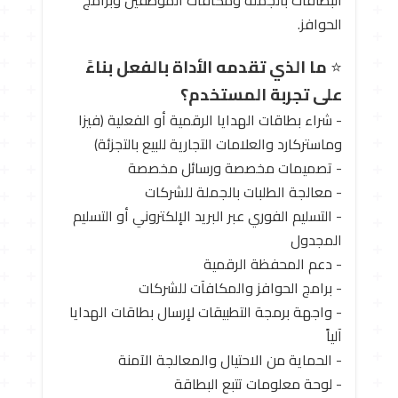
البطاقات بالجملة ومكافآت الموظفين وبرامج
الحوافز.
⭐
ما الذي تقدمه الأداة بالفعل بناءً
على تجربة المستخدم؟
- شراء بطاقات الهدايا الرقمية أو الفعلية (فيزا
وماستركارد والعلامات التجارية للبيع بالتجزئة)
- تصميمات مخصصة ورسائل مخصصة
- معالجة الطلبات بالجملة للشركات
- التسليم الفوري عبر البريد الإلكتروني أو التسليم
المجدول
- دعم المحفظة الرقمية
- برامج الحوافز والمكافآت للشركات
- واجهة برمجة التطبيقات لإرسال بطاقات الهدايا
آلياً
- الحماية من الاحتيال والمعالجة الآمنة
- لوحة معلومات تتبع البطاقة