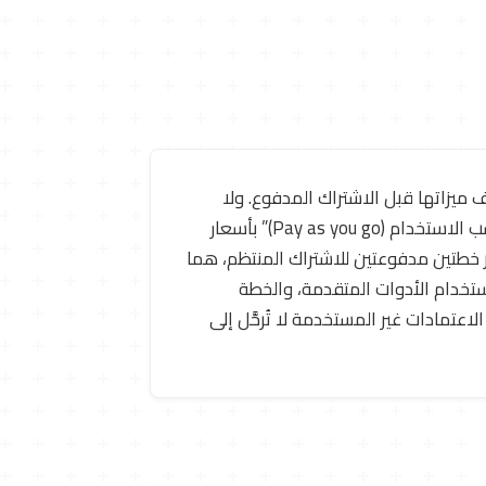
 ميزاتها قبل الاشتراك المدفوع. ولا
تتوفر خطة مجانية دائمة، إذ تقتصر الفترة المجانية على الاعتمادات الممنوحة فقط. تعتمد الأداة نظام “ادفع حسب الاستخدام (Pay as you go)” بأسعار
 دولارًا مقابل 25 اعتمادًا، و19 دولارًا مقابل 50 اعتمادًا. كما توفر خطتين مدفوعتين للاشتراك المنتظم، هما
ور بدون علامة مائية واستخدام الأدوات المتقدمة، والخطة
يا. تجدر الإشارة إلى أن الاعتمادات غير المستخدمة لا تُرحَّل إلى