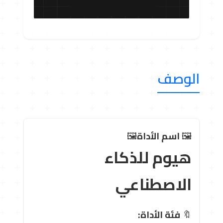
الوصف
🖼 ️
اسم الأداة
🖼 ️
هيوم للذكاء
الاصطناعي
🔖
فئة الأداة: