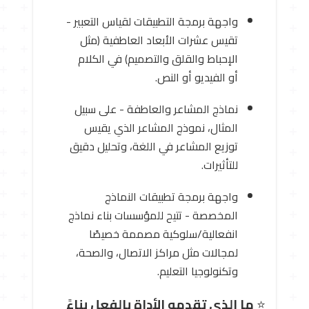
واجهة برمجة التطبيقات لقياس التعبير -
تقيس عشرات الأبعاد العاطفية (مثل
الإحباط والقلق والتصميم) في الكلام
أو الفيديو أو النص.
نماذج المشاعر والعاطفة - على سبيل
المثال، نموذج المشاعر الذي يقيس
توزيع المشاعر في اللغة، وتحليل دقيق
للتأثيرات.
واجهة برمجة تطبيقات النماذج
المخصصة - تتيح للمؤسسات بناء نماذج
انفعالية/سلوكية مصممة خصيصًا
لمجالات مثل مراكز الاتصال، والصحة،
وتكنولوجيا التعليم.
⭐
ما الذي تقدمه الأداة بالفعل بناءً