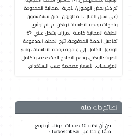
تم ذكر بعض الوصول/التجربة المجانية المحدودة
(على سبيل المثال، المطورون الذين يستكشفون
واجهات برمجة التطبيقات) ولكن لم يتم توثيق
الطبقة المجانية كاملة الميزات بشكل علني. 💳
تفاصيل الخطة المدفوعة: تتيح الخطط المدفوعة
الوصول الكامل إلى واجهة برمجة التطبيقات، ونشر
الصوت/الوكيل، ودعم النماذج المخصصة، وتكامل
المؤسسات. الأسعار مصممة حسب الاستخدام.
نصائح ذات صلة
بين أن تكتب 10 صفحات يدويًا… أو ترفع
ملفًا واحدًا على Turboscribe.ai؟