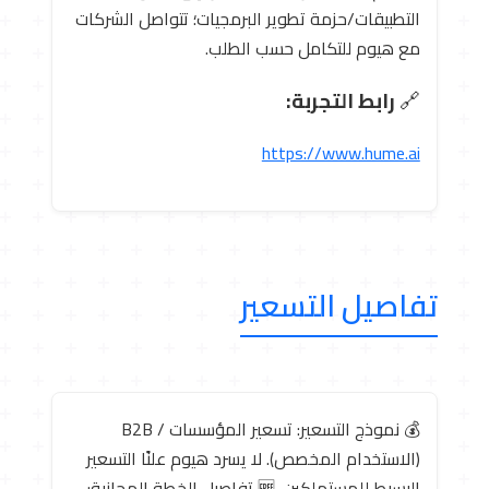
التطبيقات/حزمة تطوير البرمجيات؛ تتواصل الشركات
مع هيوم للتكامل حسب الطلب.
🔗
رابط التجربة:
https://www.hume.ai
تفاصيل التسعير
💰 نموذج التسعير: تسعير المؤسسات / B2B
(الاستخدام المخصص). لا يسرد هيوم علنًا التسعير
البسيط للمستهلكين. 🆓 تفاصيل الخطة المجانية: