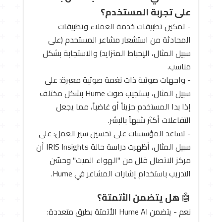
على تجربة المستخدم؟
- تمكين تطبيقات خدمة العملاء وتطبيقات
المحادثة من استشعار مشاعر المستخدم (على
سبيل المثال، الإحباط المتزايد) والاستجابة بشكل
مناسب.
- واجهات صوتية ذات نغمة صوتية معبرة: على
سبيل المثال، يستجيب صوت Hume بشكل مختلف
إذا بدا المستخدم حزيناً أو غاضباً، مما يجعل
التفاعلات أكثر شبهاً بالبشر.
- تساعد المؤسسات على تحسين سير العمل: على
سبيل المثال، أظهرت دراسة حالة IRIS Insights أن
مركز الاتصال قلل من "الهواء الميت" وحسّن
التدريب باستخدام إشارات المشاعر في Hume.
🤖
هل يتضمن الأتمتة؟
نعم - يتضمن Hume AI الأتمتة بطرق متعددة: